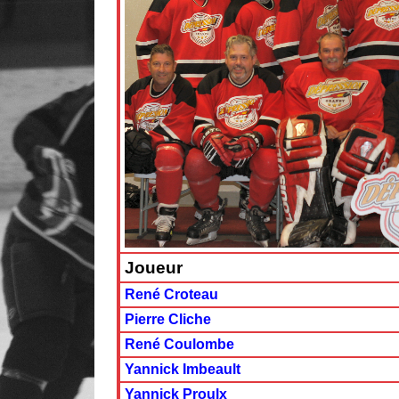
Joueur
René Croteau
Pierre Cliche
René Coulombe
Yannick Imbeault
Yannick Proulx