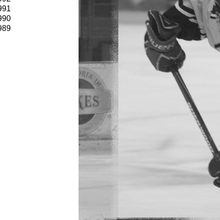
991
990
989