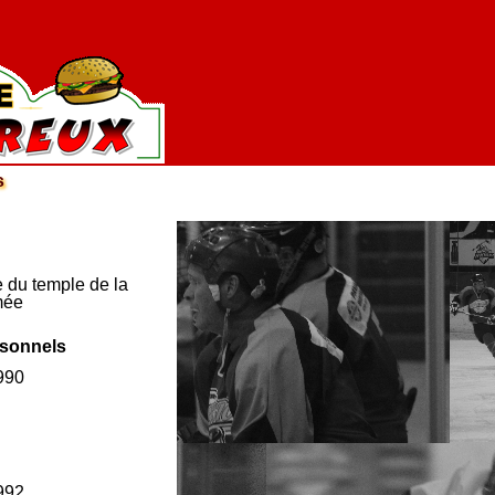
s
du temple de la
mée
rsonnels
990
992