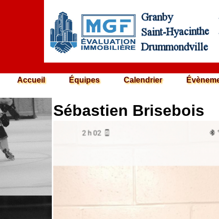
Accueil
Équipes
Calendrier
Évèneme
Sébastien Brisebois